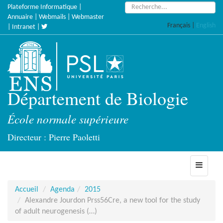
Accèder
Rechercher :
Plateforme Informatique
|
directement
Annuaire
|
Webmails
|
Webmaster
Français
|
English
au
|
Intranet
|
contenu
Département de Biologie
École normale supérieure
Directeur : Pierre Paoletti
Toggle
navigati
Accueil
Agenda
2015
Alexandre Jourdon Prss56Cre, a new tool for the study
of adult neurogenesis (…)