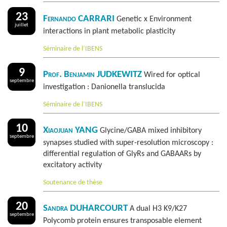
23
Fernando CARRARI
Genetic x Environment
juillet
interactions in plant metabolic plasticity
Séminaire de l’IBENS
9
Prof. Benjamin JUDKEWITZ
Wired for optical
septembre
investigation : Danionella translucida
Séminaire de l’IBENS
10
Xiaojuan YANG
Glycine/GABA mixed inhibitory
septembre
synapses studied with super-resolution microscopy :
differential regulation of GlyRs and GABAARs by
excitatory activity
Soutenance de thèse
20
Sandra DUHARCOURT
A dual H3 K9/K27
septembre
Polycomb protein ensures transposable element