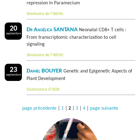
repression in Paramecium
Séminaire de l’IBENS
20
Dr Angélica SANTANA
Neonatal CD8+ T cells :
septembre
From transcriptomic characterization to cell
signaling
Séminaire de l’IBENS
23
Daniel BOUYER
Genetic and Epigenetic Aspects of
septembre
Plant Development
Soutenance d’HDR
page précédente
|
1
|
2
|
3
|
4
|
page suivante