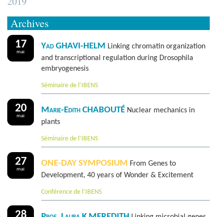
2019
Archives
17
Yad GHAVI-HELM
Linking chromatin organization
mai
and transcriptional regulation during Drosophila
embryogenesis
Séminaire de l’IBENS
20
Marie-Edith CHABOUTÉ
Nuclear mechanics in
mai
plants
Séminaire de l’IBENS
27
ONE-DAY SYMPOSIUM
From Genes to
mai
Development, 40 years of Wonder & Excitement
Conférence de l’IBENS
28
Prof. Laura K MEREDITH