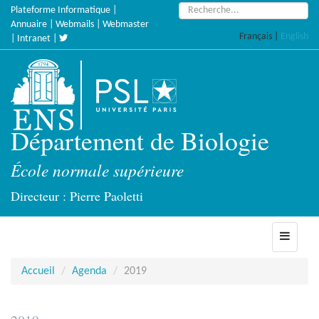
Accèder
Rechercher :
Plateforme Informatique
|
directement
Annuaire
|
Webmails
|
Webmaster
Français
|
English
au
|
Intranet
|
contenu
Département de Biologie
École normale supérieure
Directeur : Pierre Paoletti
Toggle
navigati
Accueil
Agenda
2019