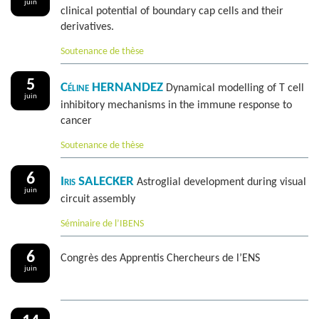
juin
clinical potential of boundary cap cells and their
derivatives.
Soutenance de thèse
5
Céline HERNANDEZ
Dynamical modelling of T cell
juin
inhibitory mechanisms in the immune response to
cancer
Soutenance de thèse
6
Iris SALECKER
Astroglial development during visual
juin
circuit assembly
Séminaire de l’IBENS
6
Congrès des Apprentis Chercheurs de l’ENS
juin