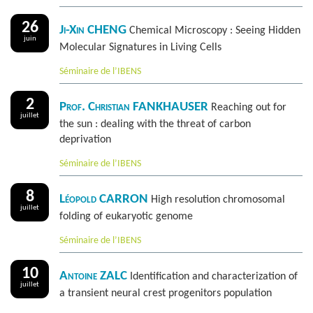
26
Ji-Xin CHENG
Chemical Microscopy : Seeing Hidden
juin
Molecular Signatures in Living Cells
Séminaire de l’IBENS
2
Prof. Christian FANKHAUSER
Reaching out for
juillet
the sun : dealing with the threat of carbon
deprivation
Séminaire de l’IBENS
8
Léopold CARRON
High resolution chromosomal
juillet
folding of eukaryotic genome
Séminaire de l’IBENS
10
Antoine ZALC
Identification and characterization of
juillet
a transient neural crest progenitors population