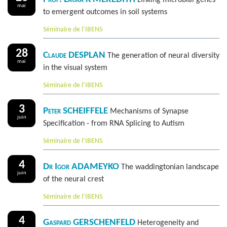
Linking microbial genes
mai
to emergent outcomes in soil systems
Séminaire de l’IBENS
28
Claude DESPLAN
The generation of neural diversity
mai
in the visual system
Séminaire de l’IBENS
3
Peter SCHEIFFELE
Mechanisms of Synapse
juin
Specification - from RNA Splicing to Autism
Séminaire de l’IBENS
4
Dr Igor ADAMEYKO
The waddingtonian landscape
juin
of the neural crest
Séminaire de l’IBENS
4
Gaspard GERSCHENFELD
Heterogeneity and