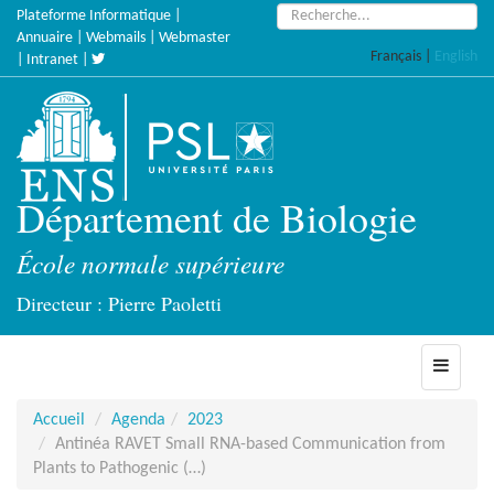
Accèder
Rechercher :
Plateforme Informatique
|
directement
Annuaire
|
Webmails
|
Webmaster
Français
|
English
au
|
Intranet
|
contenu
Département de Biologie
École normale supérieure
Directeur : Pierre Paoletti
Toggle
navigati
Accueil
Agenda
2023
Antinéa RAVET Small RNA-based Communication from
Plants to Pathogenic (…)