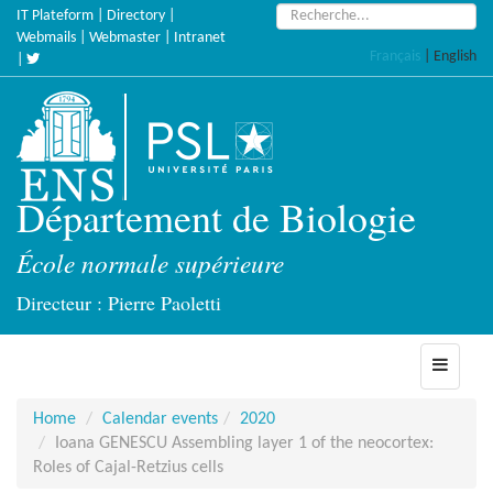
Skip
Search:
IT Plateform
|
Directory
|
to
Webmails
|
Webmaster
|
Intranet
Français
|
English
main
|
content
Département de Biologie
École normale supérieure
Directeur : Pierre Paoletti
Toggle
navigati
Home
Calendar events
2020
Ioana GENESCU Assembling layer 1 of the neocortex:
Roles of Cajal-Retzius cells