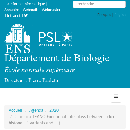
Accèder
Rechercher :
Plateforme Informatique
|
directement
Annuaire
|
Webmails
|
Webmaster
Français
|
English
au
|
Intranet
|
contenu
Département de Biologie
École normale supérieure
Directeur : Pierre Paoletti
Toggle
navigati
Accueil
Agenda
2020
Gianluca TEANO Functional interplays between linker
histone H1 variants and (…)