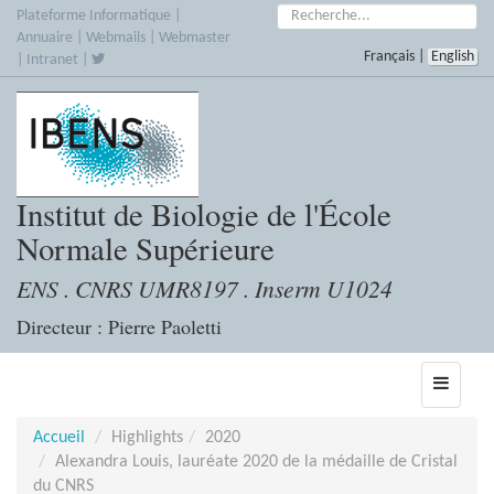
Accèder
Rechercher :
Plateforme Informatique
|
directement
Annuaire
|
Webmails
|
Webmaster
Français
|
English
au
|
Intranet
|
contenu
Institut de Biologie de l'École
Normale Supérieure
ENS . CNRS UMR8197 . Inserm U1024
Directeur : Pierre Paoletti
Toggle
navigati
Accueil
Highlights
2020
Alexandra Louis, lauréate 2020 de la médaille de Cristal
du CNRS