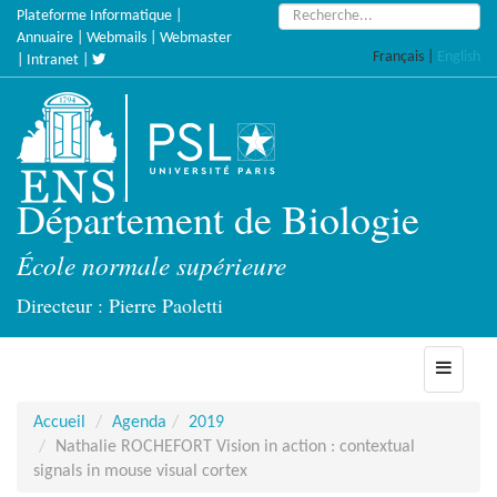
Accèder
Rechercher :
Plateforme Informatique
|
directement
Annuaire
|
Webmails
|
Webmaster
Français
|
English
au
|
Intranet
|
contenu
Département de Biologie
École normale supérieure
Directeur : Pierre Paoletti
Toggle
navigati
Accueil
Agenda
2019
Nathalie ROCHEFORT Vision in action : contextual
signals in mouse visual cortex