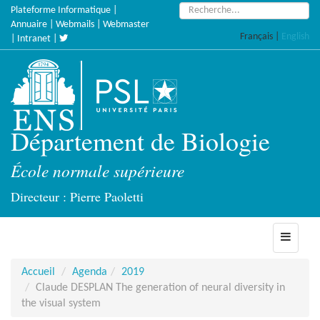
Accèder
Rechercher :
Plateforme Informatique
|
directement
Annuaire
|
Webmails
|
Webmaster
Français
|
English
au
|
Intranet
|
contenu
Département de Biologie
École normale supérieure
Directeur : Pierre Paoletti
Toggle
navigati
Accueil
Agenda
2019
Claude DESPLAN The generation of neural diversity in
the visual system