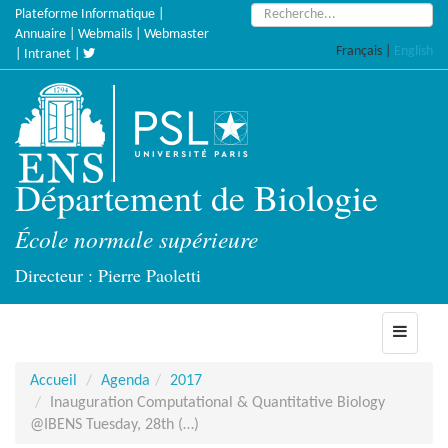
Accèder
Rechercher :
Plateforme Informatique
|
directement
Annuaire
|
Webmails
|
Webmaster
Français
|
English
au
|
Intranet
|
contenu
Département de Biologie
École normale supérieure
Directeur : Pierre Paoletti
Toggle
navigati
Accueil
Agenda
2017
Inauguration Computational & Quantitative Biology
@IBENS Tuesday, 28th (…)