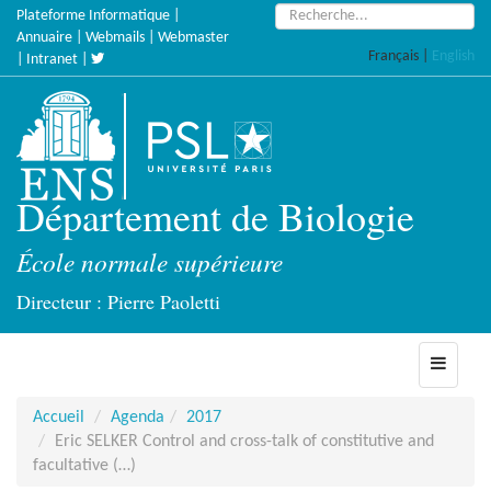
Accèder
Rechercher :
Plateforme Informatique
|
directement
Annuaire
|
Webmails
|
Webmaster
Français
|
English
au
|
Intranet
|
contenu
Département de Biologie
École normale supérieure
Directeur : Pierre Paoletti
Toggle
navigati
Accueil
Agenda
2017
Eric SELKER Control and cross-talk of constitutive and
facultative (…)