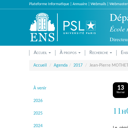
Accèder
Plateforme Informatique
|
Annuaire
|
Webmails
|
Webmaster
directement
Dépa
au
contenu
École 
Directeur
Accueil
À propos
Recherche
Ens
Accueil
Agenda
2017
Jean-Pierre MOTHET "
13
À venir
février
2026
11h
2025
2024
Le sémi