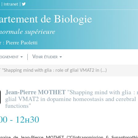
|
Intranet
|
rtement de Biologie
normale supérieure
 : Pierre Paoletti
eignement
Venir étudier
Shapping mind with glia : role of glial VMAT2 in (…)
Jean-Pierre MOTHET
"Shapping mind with glia : r
glial VMAT2 in dopamine homeostasis and cerebral
functions"
00 - 12h30
naire de Jean-Pierre MOTHET ("Gliotransmission & Synaptopathi