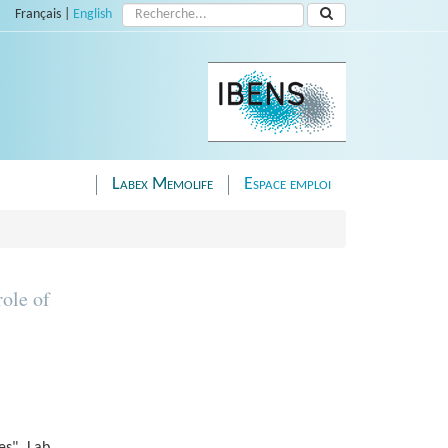
Rechercher :
Français
|
English
Labex Memolife
Espace emploi
ole of
es" Lab,