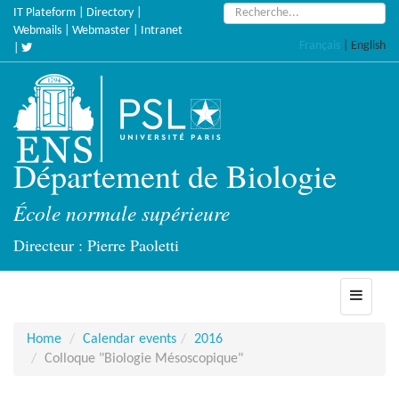
Skip
Search:
IT Plateform
|
Directory
|
to
Webmails
|
Webmaster
|
Intranet
Français
|
English
main
|
content
Département de Biologie
École normale supérieure
Directeur : Pierre Paoletti
Toggle
navigati
Home
Calendar events
2016
Colloque "Biologie Mésoscopique"