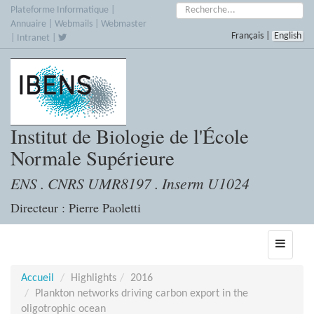
Accèder
Rechercher :
Plateforme Informatique
|
directement
Annuaire
|
Webmails
|
Webmaster
Français
|
English
au
|
Intranet
|
contenu
Institut de Biologie de l'École
Normale Supérieure
ENS . CNRS UMR8197 . Inserm U1024
Directeur : Pierre Paoletti
Toggle
navigati
Accueil
Highlights
2016
Plankton networks driving carbon export in the
oligotrophic ocean