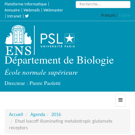
Accèder
Rechercher :
Plateforme Informatique
|
directement
Annuaire
|
Webmails
|
Webmaster
Français
|
English
au
|
Intranet
|
contenu
Département de Biologie
École normale supérieure
Directeur : Pierre Paoletti
Toggle
navigati
Accueil
Agenda
2016
Ehud Isacoff Illuminating metabotropic glutamate
receptors