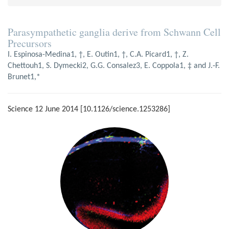
Parasympathetic ganglia derive from Schwann Cell
Precursors
I. Espinosa-Medina1, †, E. Outin1, †, C.A. Picard1, †, Z.
Chettouh1, S. Dymecki2, G.G. Consalez3, E. Coppola1, ‡ and J.‑F.
Brunet1,*
Science 12 June 2014 [10.1126/science.1253286]