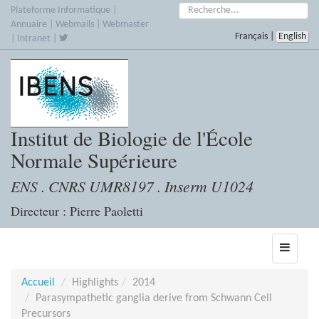
Accèder
Rechercher :
Plateforme Informatique
|
directement
Annuaire
|
Webmails
|
Webmaster
Français
|
English
au
|
Intranet
|
contenu
Institut de Biologie de l'École
Normale Supérieure
ENS . CNRS UMR8197 . Inserm U1024
Directeur : Pierre Paoletti
Toggle
navigati
Accueil
Highlights
2014
Parasympathetic ganglia derive from Schwann Cell
Precursors