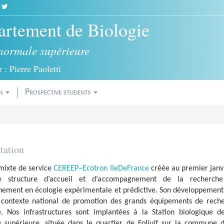
|
rtement de Biologie
normale supérieure
 : Pierre Paoletti
on
Prospective students
tation
 mixte de service
CEREEP–Ecotron IleDeFrance
créée au premier janv
e structure d’accueil et d’accompagnement de la recherch
nement en écologie expérimentale et prédictive. Son développement 
 contexte national de promotion des grands équipements de rech
e. Nos infrastructures sont implantées à la Station biologique de
 supérieure, située dans le quartier de Foljuif sur la commune d