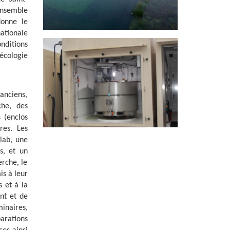
ensemble
donne le
ationale
nditions
écologie
 anciens,
che, des
 (enclos
res. Les
lab, une
s, et un
rche, le
is à leur
 et à la
ent et de
minaires,
arations