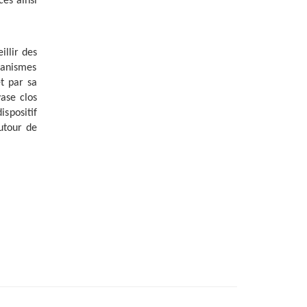
ces ainsi
illir des
ganismes
et par sa
ase clos
spositif
utour de