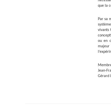
nécessai
que la c
Par sa m
système
vivants 
concept
ou en c
majeur 
l’expéri
Membres
Jean-Fra
Gérard L