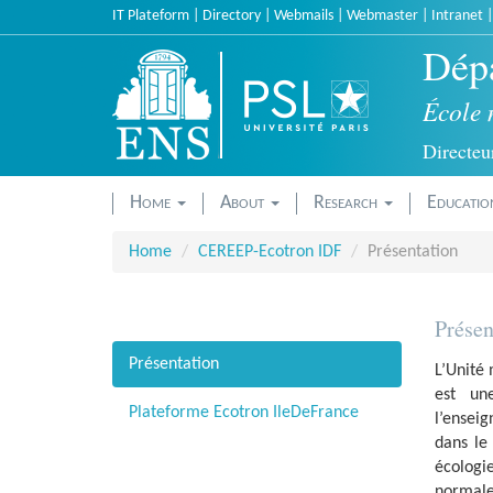
Skip
IT Plateform
|
Directory
|
Webmails
|
Webmaster
|
Intranet
to
Dépa
main
content
École 
Directeur
Home
About
Research
Educati
Home
CEREEP-Ecotron IDF
Présentation
Présen
Présentation
L’Unité
est un
Plateforme Ecotron IleDeFrance
l’enseig
dans le
écologi
normale