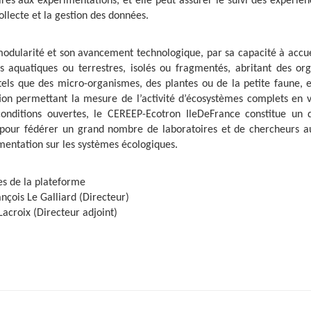
res aux expérimentations, et elle peut assurer le suivi des expérien
ollecte et la gestion des données.
odularité et son avancement technologique, par sa capacité à accue
s aquatiques ou terrestres, isolés ou fragmentés, abritant des or
tels que des micro-organismes, des plantes ou de la petite faune, 
ion permettant la mesure de l’activité d’écosystèmes complets en v
onditions ouvertes, le CEREEP-Ecotron IleDeFrance constitue un di
pour fédérer un grand nombre de laboratoires et de chercheurs a
mentation sur les systèmes écologiques.
 de la plateforme
nçois Le Galliard (Directeur)
acroix (Directeur adjoint)