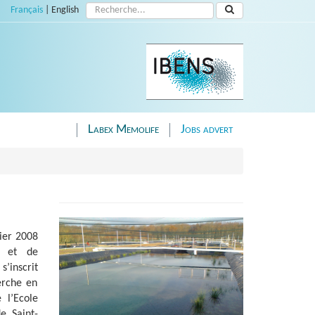
Search:
Français
|
English
Labex Memolife
Jobs advert
ier 2008
e et de
s’inscrit
erche en
 l’Ecole
e Saint-