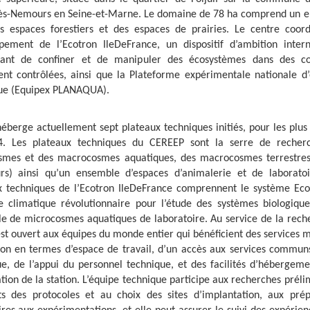
lès-Nemours en Seine-et-Marne. Le domaine de 78 ha comprend un 
es espaces forestiers et des espaces de prairies. Le centre coor
pement de l’Ecotron IleDeFrance, un dispositif d’ambition intern
ant de confiner et de manipuler des écosystèmes dans des co
nt contrôlées, ainsi que la Plateforme expérimentale nationale d’
ue (Equipex PLANAQUA).
héberge actuellement sept plateaux techniques initiés, pour les plus
. Les plateaux techniques du CEREEP sont la serre de recher
mes et des macrocosmes aquatiques, des macrocosmes terrestres
urs) ainsi qu’un ensemble d’espaces d’animalerie et de laboratoi
x techniques de l’Ecotron IleDeFrance comprennent le système Eco
 climatique révolutionnaire pour l’étude des systèmes biologique
e de microcosmes aquatiques de laboratoire. Au service de la reche
st ouvert aux équipes du monde entier qui bénéficient des services m
tion en termes d’espace de travail, d’un accès aux services communs
ue, de l’appui du personnel technique, et des facilités d’hébergem
tion de la station. L’équipe technique participe aux recherches préli
ts des protocoles et au choix des sites d’implantation, aux prép