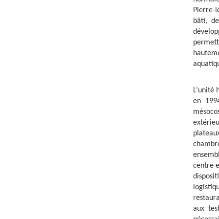
Pierre-
bâti, d
dévelop
permett
hauteme
aquatiq
L’unité 
en 1994
mésocos
extérie
plateau
chambre
ensembl
centre e
disposi
logistiq
restaura
aux tes