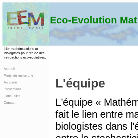
Eco-Evolution Ma
Lier mathématiciens et
biologistes pour l'étude des
rétroactions éco-évolutives.
Accueil
Projet de recherche
L'équipe
Annuaire
Publications
Liens utiles
L'équipe «
Mathém
Contact
fait le lien entre 
biologistes dans l'