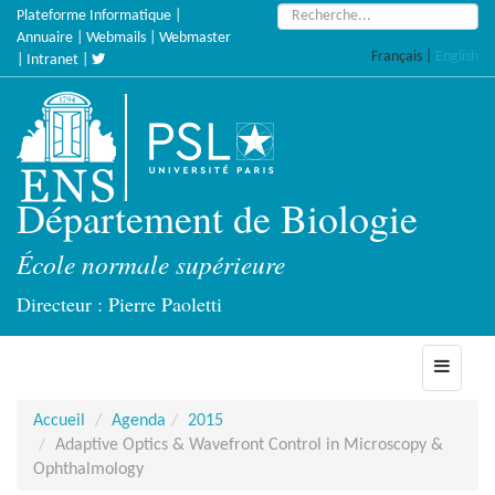
Accèder
Rechercher :
Plateforme Informatique
|
directement
Annuaire
|
Webmails
|
Webmaster
Français
|
English
au
|
Intranet
|
contenu
Département de Biologie
École normale supérieure
Directeur : Pierre Paoletti
Toggle
navigati
Accueil
Agenda
2015
Adaptive Optics & Wavefront Control in Microscopy &
Ophthalmology