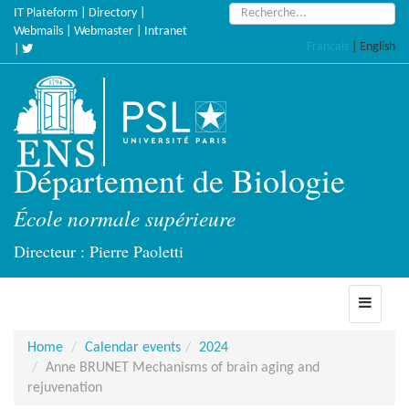
Skip
Search:
IT Plateform
|
Directory
|
to
Webmails
|
Webmaster
|
Intranet
Français
|
English
main
|
content
Département de Biologie
École normale supérieure
Directeur : Pierre Paoletti
Toggle
navigati
Home
Calendar events
2024
Anne BRUNET Mechanisms of brain aging and
rejuvenation