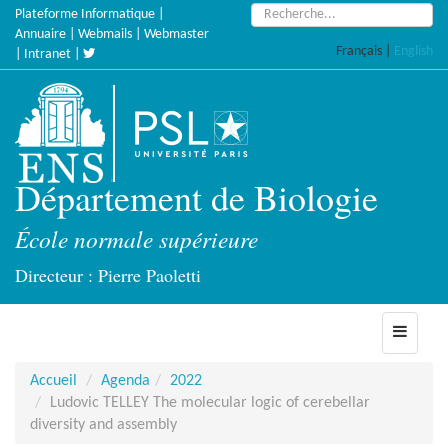
Accèder
Rechercher :
Plateforme Informatique
|
directement
Annuaire
|
Webmails
|
Webmaster
Français
|
English
au
|
Intranet
|
contenu
Département de Biologie
École normale supérieure
Directeur : Pierre Paoletti
Toggle
navigati
Accueil
Agenda
2022
Ludovic TELLEY The molecular logic of cerebellar
diversity and assembly