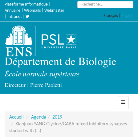
Accèder
Rechercher :
Plateforme Informatique
|
directement
Annuaire
|
Webmails
|
Webmaster
Français
|
English
au
|
Intranet
|
contenu
Département de Biologie
École normale supérieure
Directeur : Pierre Paoletti
Toggle
navigati
Accueil
Agenda
2019
Xiaojuan YANG Glycine/GABA mixed inhibitory synapses
studied with (…)