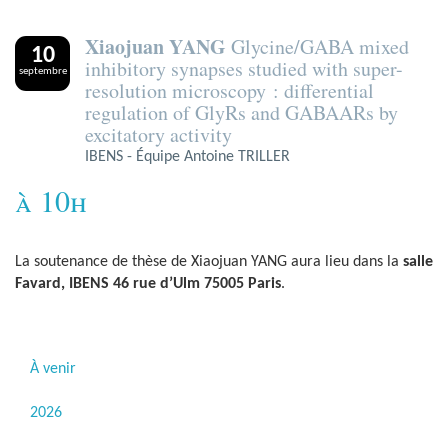
Xiaojuan YANG
Glycine/GABA mixed
10
inhibitory synapses studied with super-
septembre
resolution microscopy : differential
regulation of GlyRs and GABAARs by
excitatory activity
IBENS - Équipe Antoine TRILLER
à 10h
La soutenance de thèse de Xiaojuan YANG aura lieu dans la
salle
Favard, IBENS 46 rue d’Ulm 75005 Paris
.
À venir
2026