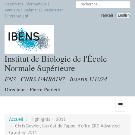
Accèder
Rechercher :
Plateforme Informatique
|
directement
Annuaire
|
Webmails
|
Webmaster
Français
|
English
au
|
Intranet
|
contenu
Institut de Biologie de l'École
Normale Supérieure
ENS . CNRS UMR8197 . Inserm U1024
Directeur : Pierre Paoletti
Toggle
navigati
Accueil
Highlights
2011
Chris Bowler, lauréat de l’appel d’offre ERC Advanced
Grant en 2011