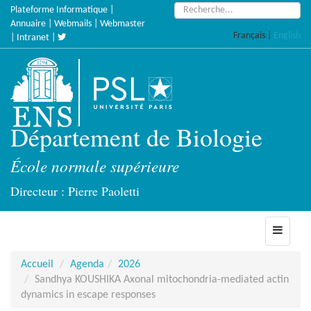
Accèder
Rechercher :
Plateforme Informatique
|
directement
Annuaire
|
Webmails
|
Webmaster
Français
|
English
au
|
Intranet
|
contenu
Département de Biologie
École normale supérieure
Directeur : Pierre Paoletti
Toggle
navigati
Accueil
Agenda
2026
Sandhya KOUSHIKA Axonal mitochondria-mediated actin
dynamics in escape responses