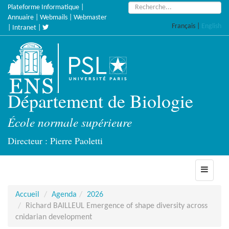
Accèder
Rechercher :
Plateforme Informatique
|
directement
Annuaire
|
Webmails
|
Webmaster
Français
|
English
au
|
Intranet
|
contenu
Département de Biologie
École normale supérieure
Directeur : Pierre Paoletti
Toggle
navigati
Accueil
Agenda
2026
Richard BAILLEUL Emergence of shape diversity across
cnidarian development